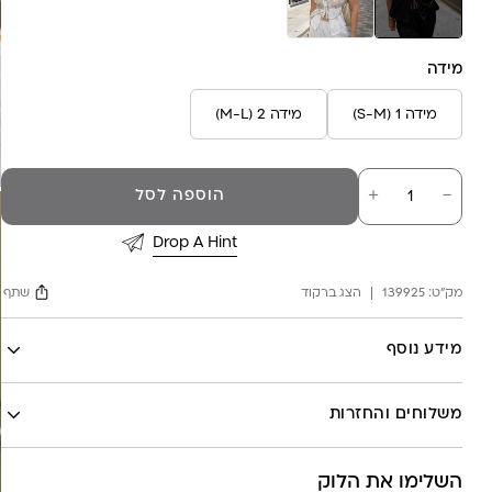
מידה
מידה 1 (S-M)
מידה 2 (M-L)
כמות
－
＋
הוספה לסל
של
טופ
אסקוט
Drop A Hint
קרושה
שחור
מק"ט:
139925
הצג ברקוד
שתף
Facebook
מידע נוסף
X
לה לונה
Google
משלוחים והחזרות
Pinterest
Whatsapp
השלימו את הלוק