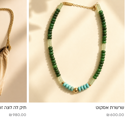
שרשרת אסקוט
תיק לה לונה ז
₪
₪
980.00
600.00