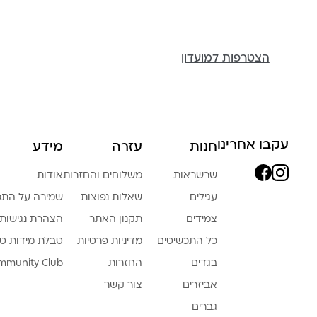
הצטרפות למועדון
עקבו אחרינו
חנות
עזרה
מידע
שרשראות
משלוחים והחזרות
אודות
עגילים
שאלות נפוצות
שמירה על התכ
צמידים
תקנון האתר
הצהרת נגישות
כל התכשיטים
מדיניות פרטיות
טבלת מידות ט
בגדים
החזרות
mmunity Club
אביזרים
צור קשר
גברים