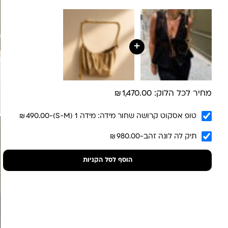
שליח עד הבית- עד 7 ימי עסקים (לא כולל יום ביצוע ההזמנה)-
30 ש”ח
איסוף עצמי מהסטודיו- ללא עלות
משלוח חינם בקניה מעל 800 ש”ח
משלוחים לכל העולם באמצעות DHL בעלות של 180 ש”ח
+
₪
מחיר לכל הלוק:
1,470.00
₪
טופ אסקוט קרושה שחור מידה: מידה 1 (S-M)
-
490.00
₪
תיק לה לונה זהב
-
980.00
הוסף לסל הקניות
לונה מיה