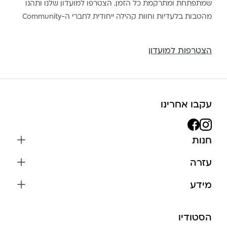
שמתפתחת ומתרקמת כל הזמן. הצטרפו למועדון שלנו ותהנו
מהטבות בלעדיות וחוות קהילה ייחודית לחברי ה-Community
הצטרפות למועדון
עקבו אחרינו
חנות
שרשראות
עזרה
עגילים
משלוחים והחזרות
מידע
צמידים
שאלות נפוצות
אודות
כל התכשיטים
תקנון האתר
הסטודיו
שמירה על התכשיטים
בגדים
מדיניות פרטיות