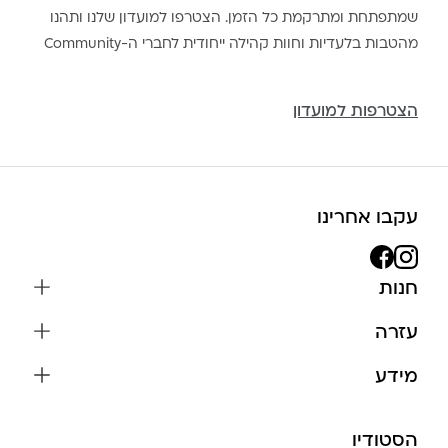
שמתפתחת ומתרקמת כל הזמן. הצטרפו למועדון שלנו ותהנו
מהטבות בלעדיות וחוות קהילה ייחודית לחברי ה-Community
הצטרפות למועדון
עקבו אחרינו
חנות
שרשראות
עזרה
עגילים
משלוחים והחזרות
מידע
צמידים
שאלות נפוצות
אודות
כל התכשיטים
תקנון האתר
הסטודיו
שמירה על התכשיטים
בגדים