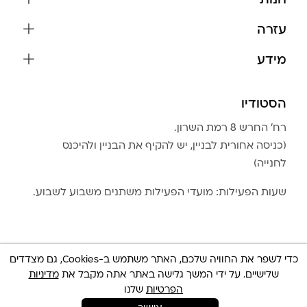
חנות
שרשראות
עזרה
עגילים
משלוחים והחזרות
מידע
צמידים
שאלות נפוצות
אודות
כל התכשיטים
תקנון האתר
הסטודיו
שמירה על התכשיטים
בגדים
מדיניות פרטיות
הצהרת נגישות
אביזרים
רח׳ החרש 8 רמת השרון.
החזרות
טבלת מידות טבעות
(כניסה אחורית לבניין, יש להקיף את הבניין ולהיכנס
גברים
צור קשר
לחנייה)
Community Club
LA LUNA HOME
שעות הפעילות: מועדי הפעילות משתנים משבוע לשבוע.
כדי לשפר את החוויה שלכם, האתר משתמש ב-Cookies, גם מצדדים
שלישיים. על ידי המשך גלישה באתר אתה מקבל את
מדיניות
© כל הזכויות שמורות 2025 Built By
IWP
צריכה עזרה ?
הפרטיות
שלנו