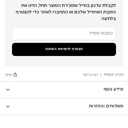
לקבלת עדכון במייל שמכירת המוצר תחל, הזינו את
כתובת האימייל שלכם או התחברו לאתר כדי להצטרף
בלחיצה
הזן
את
כתובת
הדוא"ל
שלך
הצטרף לרשימת המתנה
כדי
להצטרף
לרשימת
ההמתנה
מק"ט:
עבור
99869
הצג ברקוד
שתף
מוצר
זה
Facebook
מידע נוסף
X
לה לונה
Google
משלוחים והחזרות
Pinterest
Whatsapp