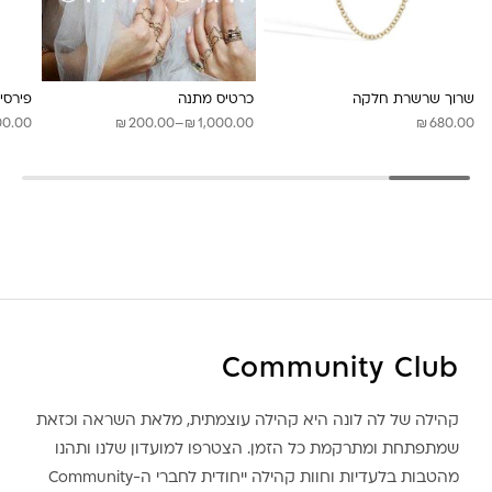
לונה מיה
שרוך שרשרת חלקה
כרטיס מתנה
פירסינ
₪
₪
₪
טווח
00.00
200.00
–
1,000.00
680.00
מחירים:
עד
Community Club
קהילה של לה לונה היא קהילה עוצמתית, מלאת השראה וכזאת
שמתפתחת ומתרקמת כל הזמן. הצטרפו למועדון שלנו ותהנו
מהטבות בלעדיות וחוות קהילה ייחודית לחברי ה-Community