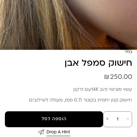
כללי
חישוק סמפל אבן
₪
250.00
עשוי מציפוי זהב 14Kעם זרקון
חישוק קטן יחסית בקוטר (0.7 סמ), מעולה לשילובים
כמות
－
＋
הוספה לסל
של
חישוק
סמפל
Drop A Hint
אבן