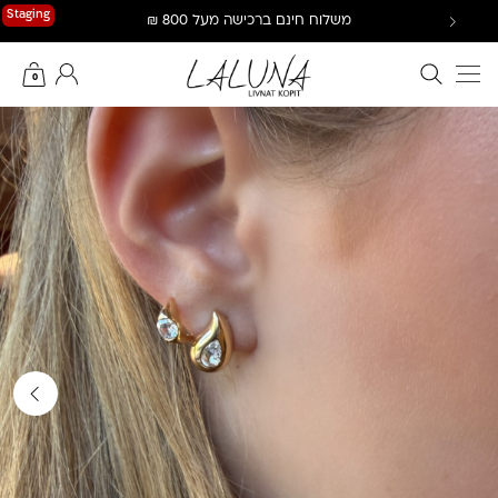
Ski
Staging
משלוח חינם ברכישה מעל 800 ₪
t
conten
חיפוש באתר
החשבון שלי
0