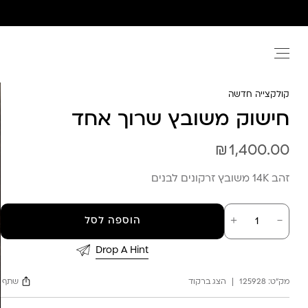
Ski
t
conten
קולקצייה חדשה
חישוק משובץ שרוך אחד
₪
1,400.00
זהב 14K משובץ זרקונים לבנים
כמות
－
＋
הוספה לסל
של
חישוק
משובץ
Drop A Hint
שרוך
אחד
מק"ט:
125928
הצג ברקוד
שתף