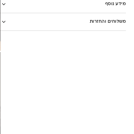
Facebook
מידע נוסף
X
לה לונה
Google
משלוחים והחזרות
Pinterest
Whatsapp
שליח עד הבית- עד 7 ימי עסקים (לא כולל יום ביצוע ההזמנה)-
30 ש”ח
איסוף עצמי מהסטודיו- ללא עלות
משלוח חינם בקניה מעל 800 ש”ח
משלוחים לכל העולם באמצעות DHL בעלות של 180 ש”ח