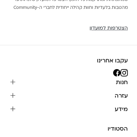
מהטבות בלעדיות וחוות קהילה ייחודית לחברי ה-Community
הצטרפות למועדון
עקבו אחרינו
חנות
שרשראות
עזרה
עגילים
משלוחים והחזרות
מידע
צמידים
שאלות נפוצות
אודות
כל התכשיטים
תקנון האתר
הסטודיו
שמירה על התכשיטים
בגדים
מדיניות פרטיות