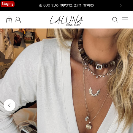
Ski
Staging
משלוח חינם ברכישה מעל 800 ₪
t
conten
חיפוש באתר
החשבון שלי
0