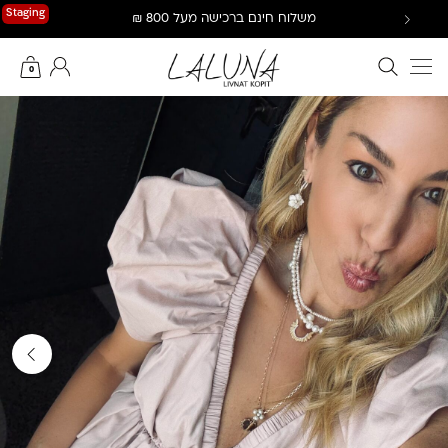
Ski
Staging
משלוח חינם ברכישה מעל 800 ₪
t
conten
חיפוש באתר
החשבון שלי
0