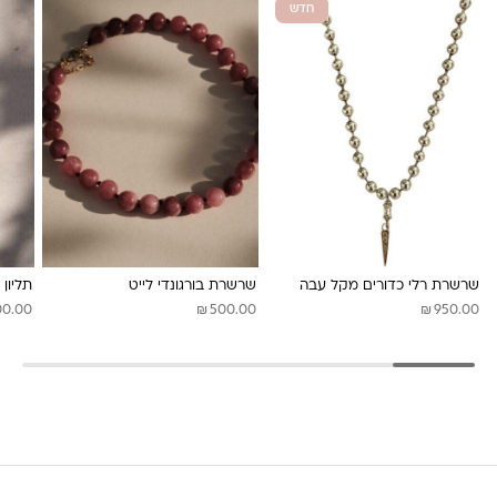
חדש
משלוחים לכל העולם באמצעות DHL בעלות של 180 ש”ח
לונה מיה
שרשרת רלי כדורים מקל עבה
שרשרת בורגונדי לייט
תליון 
₪
₪
00.00
500.00
950.00