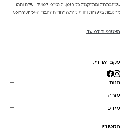
שמתפתחת ומתרקמת כל הזמן. הצטרפו למועדון שלנו ותהנו
מהטבות בלעדיות וחוות קהילה ייחודית לחברי ה-Community
הצטרפות למועדון
עקבו אחרינו
חנות
שרשראות
עזרה
עגילים
משלוחים והחזרות
מידע
צמידים
שאלות נפוצות
אודות
כל התכשיטים
תקנון האתר
הסטודיו
שמירה על התכשיטים
בגדים