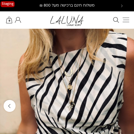
Ski
Staging
משלוח חינם ברכישה מעל 800 ₪
t
conten
חיפוש באתר
החשבון שלי
0