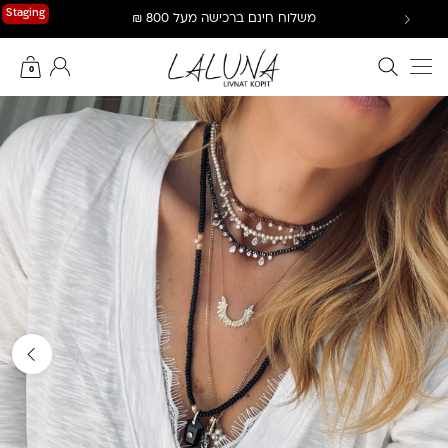
Ski
Staging
משלוח חינם ברכישה מעל 800 ₪
t
conten
חיפוש באתר
החשבון שלי
0