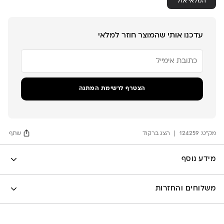
המלאי אזל
עדכנו אותי שהמוצר חוזר למלאי
הזן
את
כתובת
הדוא"ל
שלך
הצטרף לרשימת המתנה
כדי
להצטרף
לרשימת
ההמתנה
מק"ט:
עבור
124259
הצג ברקוד
שתף
מוצר
זה
Facebook
מידע נוסף
X
לה לונה
Google
משלוחים והחזרות
Pinterest
Whatsapp