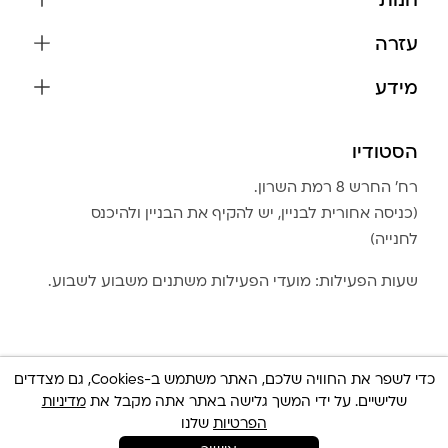
חנות
שרשראות
עזרה
עגילים
משלוחים והחזרות
מידע
צמידים
שאלות נפוצות
אודות
כל התכשיטים
תקנון האתר
הסטודיו
שמירה על התכשיטים
בגדים
מדיניות פרטיות
הצהרת נגישות
אביזרים
רח׳ החרש 8 רמת השרון.
החזרות
טבלת מידות טבעות
(כניסה אחורית לבניין, יש להקיף את הבניין ולהיכנס
גברים
צור קשר
לחנייה)
Community Club
LA LUNA HOME
שעות הפעילות: מועדי הפעילות משתנים משבוע לשבוע.
כדי לשפר את החוויה שלכם, האתר משתמש ב-Cookies, גם מצדדים
שלישיים. על ידי המשך גלישה באתר אתה מקבל את
מדיניות
© כל הזכויות שמורות 2025 Built By
IWP
צריכה עזרה ?
הפרטיות
שלנו