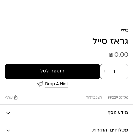
כללי
גראז סייל
₪
0.00
כמות
－
＋
הוספה לסל
של
גראז
סייל
Drop A Hint
מק"ט:
99229
הצג ברקוד
שתף
Facebook
מידע נוסף
X
לה לונה
Google
משלוחים והחזרות