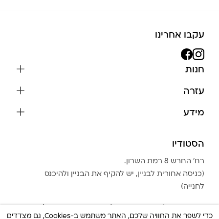
עקבו אחרינו
חנות
שרשראות
עזרה
עגילים
משלוחים והחזרות
מידע
צמידים
שאלות נפוצות
אודות
כל התכשיטים
תקנון האתר
הסטודיו
שמירה על התכשיטים
בגדים
מדיניות פרטיות
הצהרת נגישות
אביזרים
רח׳ החרש 8 רמת השרון.
החזרות
טבלת מידות טבעות
(כניסה אחורית לבניין, יש להקיף את הבניין ולהיכנס
גברים
צור קשר
לחנייה)
Community Club
LA LUNA HOME
שעות הפעילות: מועדי הפעילות משתנים משבוע לשבוע.
כדי לשפר את החוויה שלכם, האתר משתמש ב-Cookies, גם מצדדים