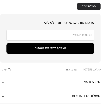
המלאי אזל
עדכנו אותי שהמוצר חוזר למלאי
הזן
את
כתובת
הדוא"ל
שלך
הצטרף לרשימת המתנה
כדי
להצטרף
לרשימת
ההמתנה
מק"ט:
עבור
107256
הצג ברקוד
שתף
מוצר
זה
Facebook
מידע נוסף
X
לה לונה
Google
משלוחים והחזרות
Pinterest
Whatsapp