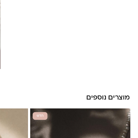
שליח עד הבית- עד 7 ימי עסקים (לא כולל יום ביצוע ההזמנה)-
30 ש”ח
איסוף עצמי מהסטודיו- ללא עלות
משלוח חינם בקניה מעל 800 ש”ח
משלוחים לכל העולם באמצעות DHL בעלות של 180 ש”ח
מוצרים נוספים
לונה מיה
חדש