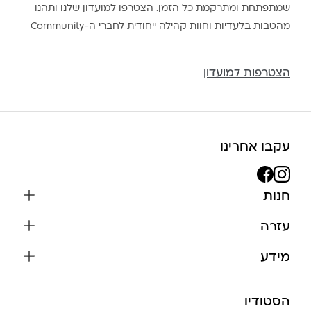
שמתפתחת ומתרקמת כל הזמן. הצטרפו למועדון שלנו ותהנו
מהטבות בלעדיות וחוות קהילה ייחודית לחברי ה-Community
הצטרפות למועדון
עקבו אחרינו
חנות
שרשראות
עזרה
עגילים
משלוחים והחזרות
מידע
צמידים
שאלות נפוצות
אודות
כל התכשיטים
תקנון האתר
הסטודיו
שמירה על התכשיטים
בגדים