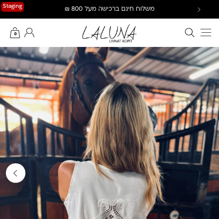
Ski
Staging
משלוח חינם ברכישה מעל 800 ₪
t
conten
חיפוש באתר
החשבון שלי
0