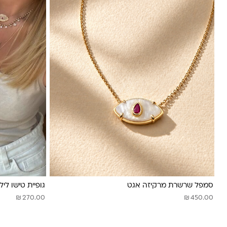
סמפל שרשרת מרקיזה אגט
גופיית טישו ליל
₪
₪
270.00
450.00