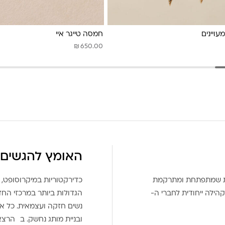
ויינים
חמסה טייגר איי
₪
650.00
האומץ להגשים 
את שמתפתחת ומתרקמת
כדירקטוריות במיקרוסופט, 
הילה ייחודית לחברי ה-
הגדולות ביותר במרכזי הח
נשים חזקה ועצמאית. כל אח
ובניית מותג נחשק. ב הרצ