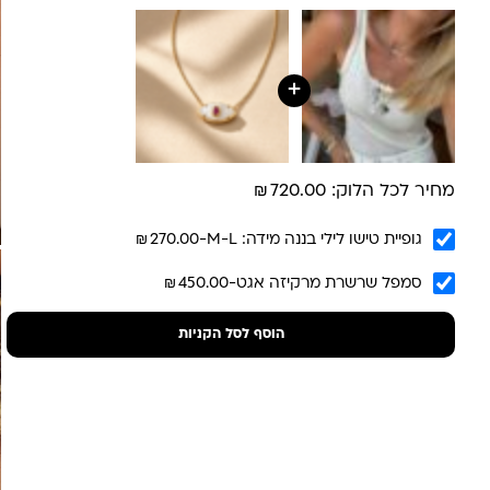
30 ש”ח
איסוף עצמי מהסטודיו- ללא עלות
משלוח חינם בקניה מעל 800 ש”ח
משלוחים לכל העולם באמצעות DHL בעלות של 180 ש”ח
+
₪
מחיר לכל הלוק:
720.00
₪
גופיית טישו לילי בננה מידה: M-L
-
270.00
₪
סמפל שרשרת מרקיזה אגט
-
450.00
הוסף לסל הקניות
לונה מיה