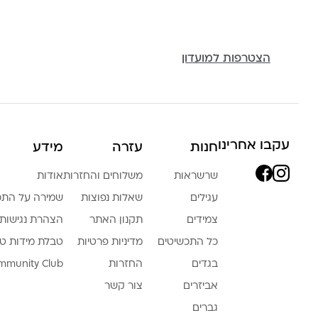
הצטרפות למועדון
עקבו אחרינו
חנות
עזרה
מידע
שרשראות
משלוחים והחזרות
אודות
עגילים
שאלות נפוצות
שמירה על התכ
צמידים
תקנון האתר
הצהרת נגישות
כל התכשיטים
מדיניות פרטיות
טבלת מידות ט
בגדים
החזרות
mmunity Club
אביזרים
צור קשר
גברים