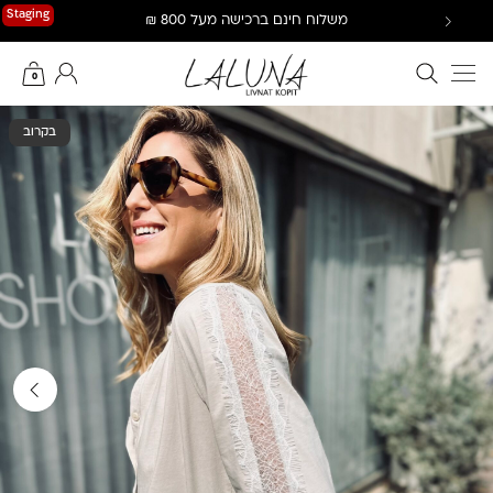
Ski
Staging
משלוח חינם ברכישה מעל 800 ₪
t
conten
חיפוש באתר
החשבון שלי
0
בקרוב