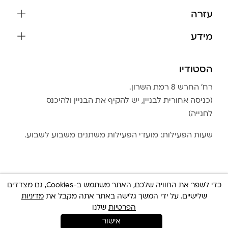
שרשראות
עזרה
עגילים
משלוחים והחזרות
מידע
צמידים
שאלות נפוצות
אודות
כל התכשיטים
תקנון האתר
הסטודיו
שמירה על התכשיטים
בגדים
מדיניות פרטיות
הצהרת נגישות
אביזרים
רח׳ החרש 8 רמת השרון.
החזרות
טבלת מידות טבעות
(כניסה אחורית לבניין, יש להקיף את הבניין ולהיכנס
גברים
צור קשר
לחנייה)
Community Club
LA LUNA HOME
שעות הפעילות: מועדי הפעילות משתנים משבוע לשבוע.
כדי לשפר את החוויה שלכם, האתר משתמש ב-Cookies, גם מצדדים
שלישיים. על ידי המשך גלישה באתר אתה מקבל את
מדיניות
© כל הזכויות שמורות 2025 Built By
IWP
צריכה עזרה ?
הפרטיות
שלנו
אישור