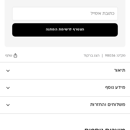
הזן
את
כתובת
הדוא"ל
שלך
הצטרף לרשימת המתנה
כדי
להצטרף
לרשימת
ההמתנה
מק"ט:
עבור
98036
הצג ברקוד
שתף
מוצר
זה
Facebook
תיאור
X
Google
מידע נוסף
Pinterest
Whatsapp
לה לונה
משלוחים והחזרות
שליח עד הבית- עד 7 ימי עסקים (לא כולל יום ביצוע ההזמנה)-