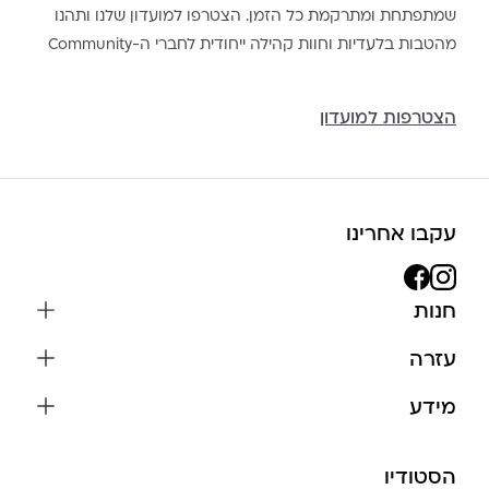
שמתפתחת ומתרקמת כל הזמן. הצטרפו למועדון שלנו ותהנו
מהטבות בלעדיות וחוות קהילה ייחודית לחברי ה-Community
הצטרפות למועדון
עקבו אחרינו
חנות
שרשראות
עזרה
עגילים
משלוחים והחזרות
מידע
צמידים
שאלות נפוצות
אודות
כל התכשיטים
תקנון האתר
הסטודיו
שמירה על התכשיטים
בגדים