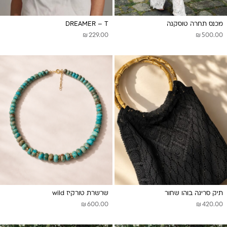
מכנס תחרה טוסקנה
DREAMER – T
₪
₪
229.00
500.00
תיק סריגה בוהו שחור
שרשרת טורקיז wild
₪
₪
600.00
420.00