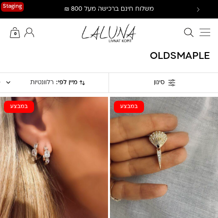
Ski
Staging
משלוח חינם ברכישה מעל 800 ₪
t
conten
חיפוש באתר
החשבון שלי
0
OLDSMAPLE
מיין לפי:
רלוונטיות
סינון
במבצע
במבצע