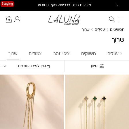
Ski
Staging
משלוח חינם ברכישה מעל 800 ₪
t
conten
חיפוש באתר
החשבון שלי
0
תכשיטים
עגילים
שרוך
שרוך
עגילים
חישוקים
ציפוי זהב
צמודים
שרוך
מיין לפי:
רלוונטיות
סינון