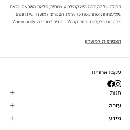
קהילה של לה לונה היא קהילה עוצמתית, מלאת השראה וכזאת
שמתפתחת ומתרקמת כל הזמן. הצטרפו למועדון שלנו ותהנו
מהטבות בלעדיות וחוות קהילה ייחודית לחברי ה-Community
הצטרפות למועדון
עקבו אחרינו
חנות
שרשראות
עזרה
עגילים
משלוחים והחזרות
מידע
צמידים
שאלות נפוצות
אודות
כל התכשיטים