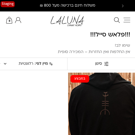
Ski
Staging
משלוח חינם ברכישה מעל 800 ₪
t
conten
חיפוש באתר
החשבון שלי
0
!!!פלאש סייל!!!
שימו לב!
אין החלפות ואין החזרות – המכירה סופית
מיין לפי:
רלוונטיות
סינון
במבצע