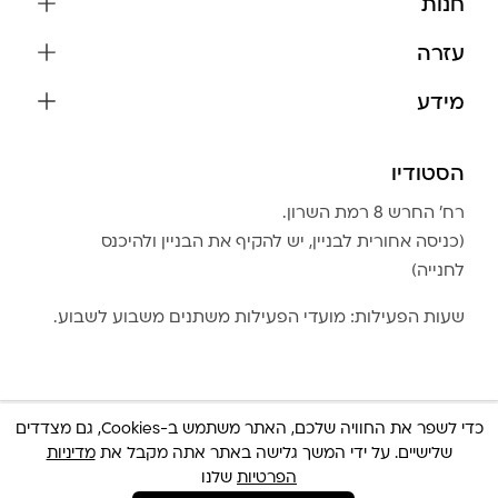
חנות
שרשראות
עזרה
עגילים
משלוחים והחזרות
מידע
צמידים
שאלות נפוצות
אודות
כל התכשיטים
תקנון האתר
הסטודיו
שמירה על התכשיטים
בגדים
מדיניות פרטיות
הצהרת נגישות
אביזרים
רח׳ החרש 8 רמת השרון.
החזרות
טבלת מידות טבעות
(כניסה אחורית לבניין, יש להקיף את הבניין ולהיכנס
גברים
צור קשר
לחנייה)
Community Club
LA LUNA HOME
שעות הפעילות: מועדי הפעילות משתנים משבוע לשבוע.
כדי לשפר את החוויה שלכם, האתר משתמש ב-Cookies, גם מצדדים
שלישיים. על ידי המשך גלישה באתר אתה מקבל את
מדיניות
© כל הזכויות שמורות 2025 Built By
IWP
צריכה עזרה ?
הפרטיות
שלנו