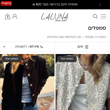
Ski
Staging
משלוח חינם ברכישה מעל 800 ₪
t
conten
חיפוש באתר
החשבון שלי
0
סמפלים
המכירה סופית – אין החלפות ואין החזרות
מיין לפי:
רלוונטיות
סינון
המלאי אזל
המלאי אזל