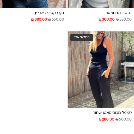
גקט בוהו חמאה
גקט קטיפה אבלין
₪
₪
₪
₪
380.00
650.00
300.00
580.00
המלאי אזל
סמפל מכנס סאטן שחור
₪
₪
280.00
500.00