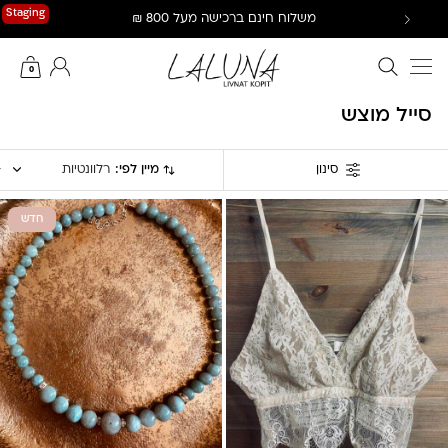
Ski
Staging
משלוח חינם ברכישה מעל 800 ₪
t
conten
חיפוש באתר
החשבון שלי
0
סייל מוצש
מיין לפי:
רלוונטיות
סינון
חדש