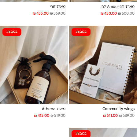
מארז חג Amour לבן
מארז נורי
₪
₪
₪
₪
455.00
569.00
450.00
600.00
במבצע
במבצע
Community wings
מארז Athena
₪
₪
₪
₪
415.00
519.00
511.00
639.00
במבצע