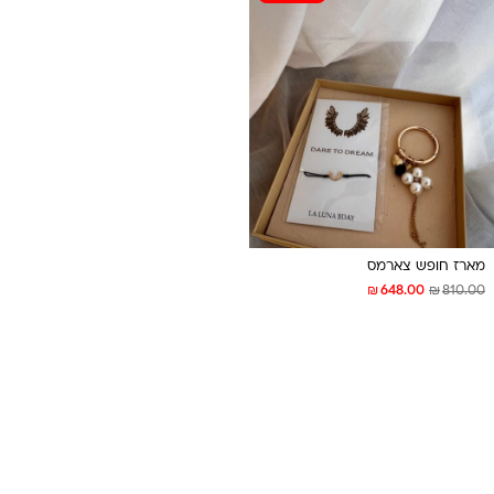
מארז חופש צארמס
₪
₪
648.00
810.00