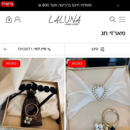
Ski
Staging
משלוח חינם ברכישה מעל 800 ₪
t
conten
חיפוש באתר
החשבון שלי
0
מארזי חג
מיין לפי:
רלוונטיות
סינון
במבצע
במבצע