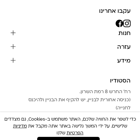
עקבו אחרינו
חנות
שרשראות
עזרה
עגילים
משלוחים והחזרות
מידע
צמידים
שאלות נפוצות
אודות
כל התכשיטים
תקנון האתר
הסטודיו
שמירה על התכשיטים
בגדים
מדיניות פרטיות
הצהרת נגישות
אביזרים
רח׳ החרש 8 רמת השרון.
החזרות
טבלת מידות טבעות
(כניסה אחורית לבניין, יש להקיף את הבניין ולהיכנס
גברים
צור קשר
לחנייה)
Community Club
LA LUNA HOME
כדי לשפר את החוויה שלכם, האתר משתמש ב-Cookies, גם מצדדים
שעות הפעילות: מועדי הפעילות משתנים משבוע לשבוע.
שלישיים. על ידי המשך גלישה באתר אתה מקבל את
מדיניות
צריכה עזרה ?
הפרטיות
שלנו