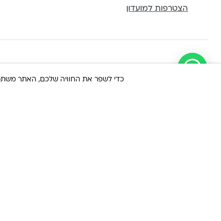
הצטרפות למועדון
עקבו אחרינו
חנות
עזרה
מידע
כדי לשפר את החוויה שלכם, האתר משתמש ב-Cookies, גם מצדדים שלישיים. על ידי המשך גלישה באת
שרשראות
משלוחים והחזרות
אודות
עגילים
שאלות נפוצות
שמירה על התכ
צמידים
תקנון האתר
הצהרת נגישות
כל התכשיטים
מדיניות פרטיות
טבלת מידות ט
בגדים
החזרות
mmunity Club
אביזרים
צור קשר
גברים
LA LUNA HOME