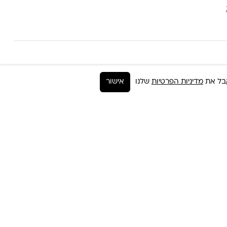
הסטודיו
מדיניות הפרטיות
שלנו
אישור
רח׳ החרש 8 רמת השרון.
(כניסה אחורית לבניין, יש להקיף את הבניין ולהיכנס
לחנייה)
שעות הפעילות: מועדי הפעילות משתנים משבוע
לשבוע.