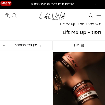
Ski
Staging
משלוח חינם ברכישה מעל 800 ₪
t
conten
חיפוש באתר
החשבון שלי
0
מוצר צבע
תפוז - Lift Me Up
תפוז - Lift Me Up
מיין לפי:
רלוונטיות
סינון