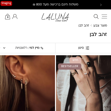
Ski
Staging
משלוח חינם ברכישה מעל 800 ₪
t
conten
חיפוש באתר
החשבון שלי
0
מוצר צבע
זהב לבן
זהב לבן
מיין לפי:
רלוונטיות
סינון
חדש
BESTSELLER