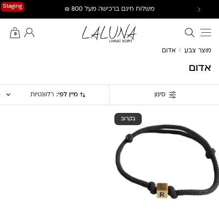
Ski
Staging
משלוח חינם ברכישה מעל 800 ₪
t
conten
חיפוש באתר
החשבון שלי
0
מוצר צבע
אדום
אדום
מיין לפי:
רלוונטיות
סינון
בקרוב