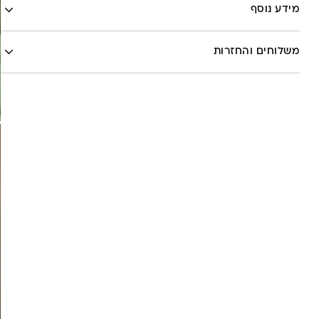
Facebook
מידע נוסף
X
לה לונה
Google
משלוחים והחזרות
Pinterest
Whatsapp
שליח עד הבית- עד 7 ימי עסקים (לא כולל יום ביצוע ההזמנה)-
30 ש”ח
איסוף עצמי מהסטודיו- ללא עלות
משלוח חינם בקניה מעל 800 ש”ח
משלוחים לכל העולם באמצעות DHL בעלות של 180 ש”ח