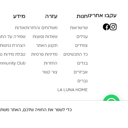
עקבו אחרינו
חנות
עזרה
מידע
שרשראות
משלוחים והחזרות
אודות
עגילים
שאלות נפוצות
שמירה על התכ
צמידים
תקנון האתר
הצהרת נגישות
כל התכשיטים
מדיניות פרטיות
טבלת מידות ט
בגדים
החזרות
mmunity Club
אביזרים
צור קשר
גברים
LA LUNA HOME
צריכה עזרה ?
כדי לשפר את החוויה שלכם, האתר משתמש ב-Cookies, גם מצדדים שלישיים. על ידי המשך גלישה באת