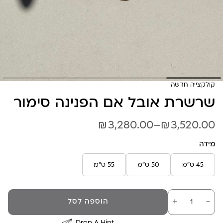
קולקצייה חדשה
שרשרת אובל אם הפנינה סימור
₪
₪
טווח
3,280.00
–
3,520.00
מחירים:
מידה
45 ס"מ
50 ס"מ
55 ס"מ
עד
כמות
－
＋
הוספה לסל
של
שרשרת
אובל