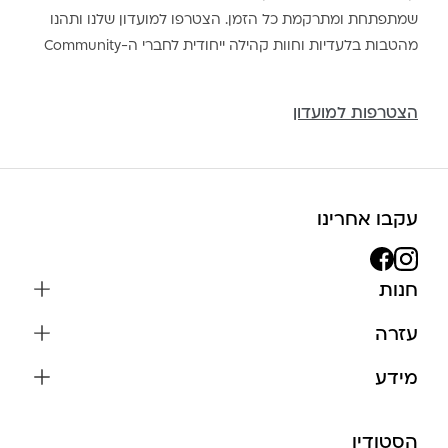
שמתפתחת ומתרקמת כל הזמן. הצטרפו למועדון שלנו ותהנו
מהטבות בלעדיות וחוות קהילה ייחודית לחברי ה-Community
הצטרפות למועדון
עקבו אחרינו
חנות
שרשראות
עזרה
עגילים
משלוחים והחזרות
מידע
צמידים
שאלות נפוצות
אודות
כל התכשיטים
תקנון האתר
הסטודיו
שמירה על התכשיטים
בגדים