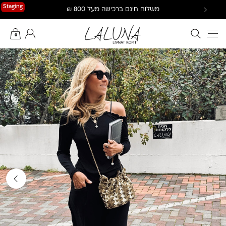
Ski
Staging
משלוח חינם ברכישה מעל 800 ₪
t
conten
חיפוש באתר
החשבון שלי
0