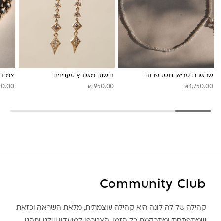
לונה מיה
שרשרת מריאן וינטג פנינה
חישוק משובץ מעויינים
צמיד ל
₪
₪
50.00
950.00
1,750.00
Community Club
קהילה של לה לונה היא קהילה עוצמתית, מלאת השראה וכזאת
שמתפתחת ומתרקמת כל הזמן. הצטרפו למועדון שלנו ותהנו