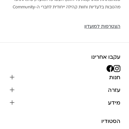
מהטבות בלעדיות וחוות קהילה ייחודית לחברי ה-Community
הצטרפות למועדון
עקבו אחרינו
חנות
שרשראות
עזרה
עגילים
משלוחים והחזרות
מידע
צמידים
שאלות נפוצות
אודות
כל התכשיטים
תקנון האתר
הסטודיו
שמירה על התכשיטים
בגדים
מדיניות פרטיות