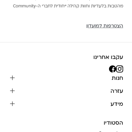
מהטבות בלעדיות וחוות קהילה ייחודית לחברי ה-Community
הצטרפות למועדון
עקבו אחרינו
חנות
שרשראות
עזרה
עגילים
משלוחים והחזרות
מידע
צמידים
שאלות נפוצות
אודות
כל התכשיטים
תקנון האתר
הסטודיו
שמירה על התכשיטים
בגדים
מדיניות פרטיות
הצהרת נגישות