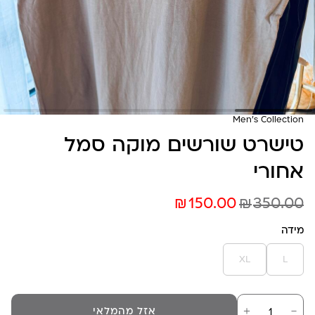
Men's Collection
טישרט שורשים מוקה סמל
אחורי
₪
₪
150.00
350.00
מידה
XL
L
כמות
－
＋
אזל מהמלאי
של