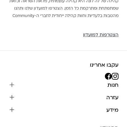
קהילה של לה לונה היא קהילה עוצמתית, מלאת השראה וכזאת
שמתפתחת ומתרקמת כל הזמן. הצטרפו למועדון שלנו ותהנו
מהטבות בלעדיות וחוות קהילה ייחודית לחברי ה-Community
הצטרפות למועדון
עקבו אחרינו
חנות
שרשראות
עזרה
עגילים
משלוחים והחזרות
מידע
צמידים
שאלות נפוצות
אודות
כל התכשיטים
תקנון האתר